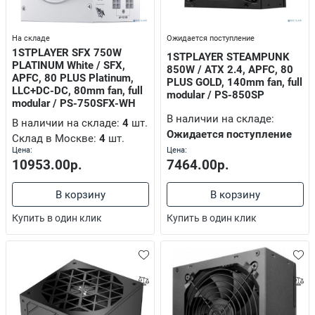
На складе
Ожидается поступление
1STPLAYER SFX 750W
1STPLAYER STEAMPUNK
PLATINUM White / SFX,
850W / ATX 2.4, APFC, 80
APFC, 80 PLUS Platinum,
торы
PLUS GOLD, 140mm fan, full
LLC+DC-DC, 80mm fan, full
modular / PS-850SP
modular / PS-750SFX-WH
В наличии на складе:
В наличии на складе:
4
шт.
Ожидается поступление
Склад в Москве:
4
шт.
Цена:
Цена:
10953.00р.
7464.00р.
В корзину
В корзину
GA
Купить в один клик
Купить в один клик
атели, разветвители сигнала