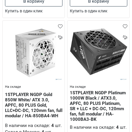
В корзину
В корзину
on, Xerox, Samsung
Купить в один клик
Купить в один клик
йства
артриджей
ы, Дрели-миксеры
На складе
На складе
um, Toshiba, Kyocera Mita, Ricoh, Sharp, Panasonic, Lexmark, F+ Imaging, 
1STPLAYER NGDP Platinum
1STPLAYER NGDP Gold
1000W Black / ATX3.0,
850W White/ ATX 3.0,
шюраторы, обложки, пружинки
APFC, 80 PLUS Platinum,
APFC, 80 PLUS Gold,
SR + LLC + DC-DC, 120mm
LLC+DC-DC, 120mm fan, full
fan, full modular / HA-
modular / HA-850BA4-WH
1000BA3-BK
 аксессуары
В наличии на складе:
4
шт.
В наличии на складе:
4
шт.