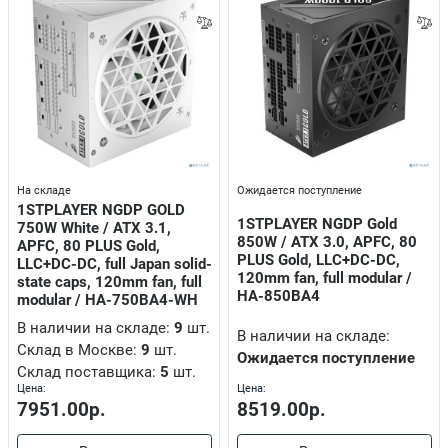
джи для аппаратов Brother, Xerox, Canon, HP, Epson, Samsung
тро и бензокосы
На складе
Ожидается поступление
1STPLAYER NGDP GOLD
ВВ, КПСнг
1STPLAYER NGDP Gold
750W White / ATX 3.1,
850W / ATX 3.0, APFC, 80
APFC, 80 PLUS Gold,
PLUS Gold, LLC+DC-DC,
LLC+DC-DC, full Japan solid-
120mm fan, full modular /
state caps, 120mm fan, full
HA-850BA4
modular / HA-750BA4-WH
х (NAS-устройства, DAS-устройства)
вые выключатели
В наличии на складе:
9
шт.
В наличии на складе:
Склад в Москве:
9
шт.
улярные (распиловочные)
Ожидается поступление
Склад поставщика:
5
шт.
Цена:
Цена:
8519.00р.
7951.00р.