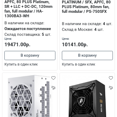
APFC, 80 PLUS Platinum,
PLATINUM / SFX, APFC, 80
ые части для сборки и восстановления картриджей
SR + LLC + DC-DC, 120mm
PLUS Platinum, 80mm fan,
fan, full modular / HA-
full modular / PS-750SFX
1300BA3-WH
В наличии на складе:
В наличии на складе:
4
шт.
Ожидается поступление
Склад в Москве:
4
шт.
Склад поставщика:
5
шт.
Цена:
Цена:
 и блок розеток.
10141.00р.
19471.00р.
В корзину
В корзину
торы
Купить в один клик
Купить в один клик
адлежности
sysRack