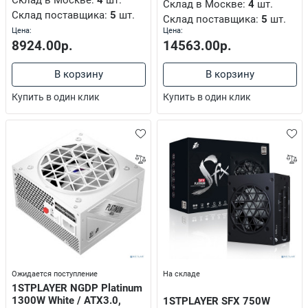
Склад в Москве:
4
шт.
Склад в Москве:
4
шт.
Склад поставщика:
5
шт.
Склад поставщика:
5
шт.
Цена:
Цена:
8924.00р.
14563.00р.
В корзину
В корзину
фонам
Купить в один клик
Купить в один клик
иставкам
оборудование
Ожидается поступление
На складе
1STPLAYER NGDP Platinum
ные устройства
1300W White / ATX3.0,
1STPLAYER SFX 750W