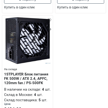
Купить в один клик
Купить в один клик
е пилы
ли воздуха/ Осушители воздуха
ли, Опрыскиватели, шланги, катушки
енные, аварийные, садово-парковые
На складе
1STPLAYER Блок питания
FK 500W / ATX 2.4, APFC,
120mm fan / PS-500FK
В наличии на складе:
4
шт.
Склад в Москве:
4
шт.
сы
Склад поставщика:
5
шт.
Цена: