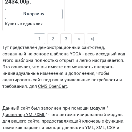
ритвы, Триммеры , Эпиляторы
2434.00р.
В корзину
Купить в один клик
1
2
3
>
>|
Тут представлен демонстрационный сайт-стенд,
созданный на основе шаблона
YOGA
- весь исходный код
этого шаблона полностью открыт и легко настраивается.
, металлорукав
Это означает, что вы имеете возможность внедрять
индивидуальные изменения и дополнения, чтобы
адаптировать сайт под ваши уникальные потребности и
требования. для
CMS OpenCart
.
опоры, Колуны
Данный сайт был заполнен при помощи модуля "
soft OEM
Диспетчер YML\XML
" - это автоматизированный модуль
для вашего сайта, предоставляющий ключевые функции,
еские, Колонны, Лючки
такие как парсинг и импорт данных из YML, XML, CSV и
ковые, Проволка