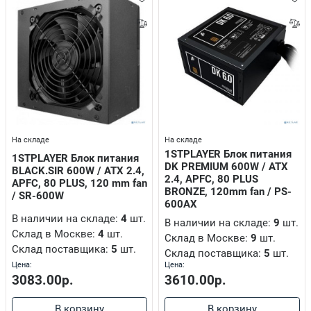
и
кторов
струментам
ерминалы доступа
На складе
На складе
1STPLAYER Блок питания
1STPLAYER Блок питания
ne
DK PREMIUM 600W / ATX
BLACK.SIR 600W / ATX 2.4,
2.4, APFC, 80 PLUS
APFC, 80 PLUS, 120 mm fan
BRONZE, 120mm fan / PS-
/ SR-600W
600AX
онтакторы, Рубильники, Оборудование автоматизации процессов
В наличии на складе:
4
шт.
В наличии на складе:
9
шт.
Склад в Москве:
4
шт.
чение (BOX)
Склад в Москве:
9
шт.
Склад поставщика:
5
шт.
Склад поставщика:
5
шт.
Цена:
Цена:
3083.00р.
3610.00р.
В корзину
В корзину