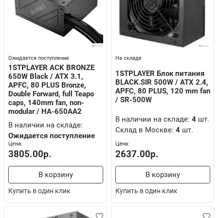
истемы голосования,крепления к проекторам
ock.Station
Ожидается поступление
На складе
1STPLAYER ACK BRONZE
1STPLAYER Блок питания
650W Black / ATX 3.1,
BLACK.SIR 500W / ATX 2.4,
APFC, 80 PLUS Bronze,
APFC, 80 PLUS, 120 mm fan
Double Forward, full Teapo
ы , miniDV кассеты
/ SR-500W
caps, 140mm fan, non-
modular / HA-650AA2
В наличии на складе:
4
шт.
В наличии на складе:
Склад в Москве:
4
шт.
Ожидается поступление
Цена:
Цена:
3805.00р.
2637.00р.
В корзину
В корзину
Купить в один клик
Купить в один клик