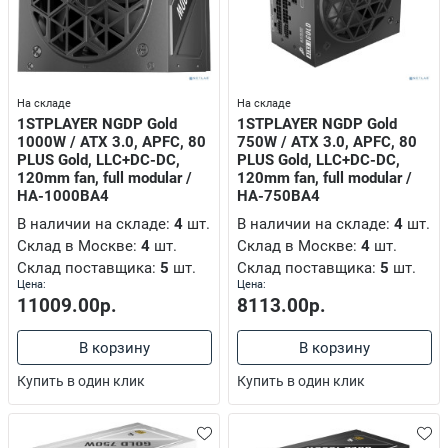
риборов
аконечников
ые ДНАТ
На складе
На складе
1STPLAYER NGDP Gold
1STPLAYER NGDP Gold
1000W / ATX 3.0, APFC, 80
750W / ATX 3.0, APFC, 80
PLUS Gold, LLC+DC-DC,
PLUS Gold, LLC+DC-DC,
оавтоматика
120mm fan, full modular /
120mm fan, full modular /
елевизионный, акустический, оптоволоконный
HA-1000BA4
HA-750BA4
В наличии на складе:
4
шт.
В наличии на складе:
4
шт.
Склад в Москве:
4
шт.
Склад в Москве:
4
шт.
Склад поставщика:
5
шт.
Склад поставщика:
5
шт.
Цена:
Цена:
11009.00р.
8113.00р.
В корзину
В корзину
harp, Panasonic
дное оборудование
Купить в один клик
Купить в один клик
рам