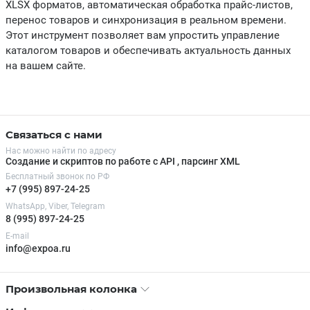
XLSX форматов, автоматическая обработка прайс-листов,
перенос товаров и синхронизация в реальном времени.
 клавиши
Этот инструмент позволяет вам упростить управление
каталогом товаров и обеспечивать актуальность данных
ки
на вашем сайте.
, Dymo, LetraTag, Konica-Minolta, OKI
bile racks
Связаться с нами
Нас можно найти по адресу
Создание и скриптов по работе с API , парсинг XML
Бесплатный звонок по РФ
+7 (995) 897-24-25
WhatsApp, Viber, Telegram
8 (995) 897-24-25
E-mail
info@expoa.ru
Произвольная колонка